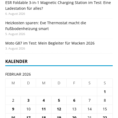
ESR Foldable 3-in-1 Magnetic Charging Station im Test: Eine
Ladestation für alles?
6. August 2026
Heizkosten sparen: Eve Thermostat macht die
Fußbodenheizung smart
5. August 2026
Moto G87 im Test: Mein Begleiter für Wacken 2026
3. August 2026
KALENDER
FEBRUAR 2026
M
D
M
D
F
S
S
1
2
3
4
5
6
7
8
9
10
11
12
13
14
15
16
17
18
19
20
21
22