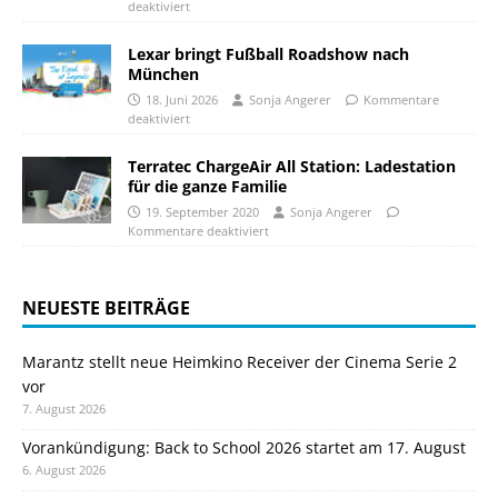
deaktiviert
Lexar bringt Fußball Roadshow nach
München
18. Juni 2026
Sonja Angerer
Kommentare
deaktiviert
Terratec ChargeAir All Station: Ladestation
für die ganze Familie
19. September 2020
Sonja Angerer
Kommentare deaktiviert
NEUESTE BEITRÄGE
Marantz stellt neue Heimkino Receiver der Cinema Serie 2
vor
7. August 2026
Vorankündigung: Back to School 2026 startet am 17. August
6. August 2026