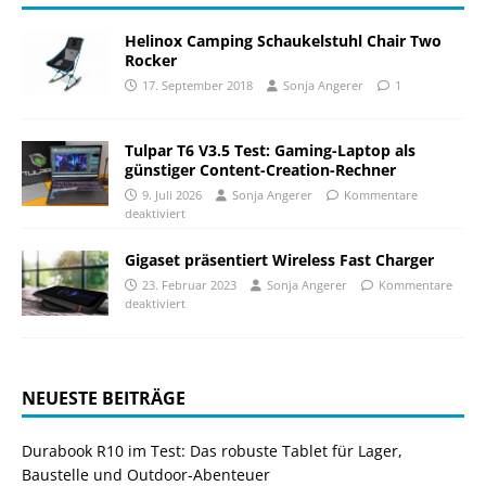
Helinox Camping Schaukelstuhl Chair Two
Rocker
17. September 2018
Sonja Angerer
1
Tulpar T6 V3.5 Test: Gaming-Laptop als
günstiger Content-Creation-Rechner
9. Juli 2026
Sonja Angerer
Kommentare
deaktiviert
Gigaset präsentiert Wireless Fast Charger
23. Februar 2023
Sonja Angerer
Kommentare
deaktiviert
NEUESTE BEITRÄGE
Durabook R10 im Test: Das robuste Tablet für Lager,
Baustelle und Outdoor-Abenteuer