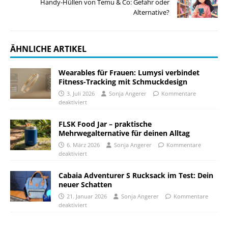
Handy-Hüllen von Temu & Co: Gefahr oder
Alternative?
ÄHNLICHE ARTIKEL
Wearables für Frauen: Lumysi verbindet
Fitness-Tracking mit Schmuckdesign
3. Juli 2026
Sonja Angerer
Kommentare
deaktiviert
FLSK Food Jar – praktische
Mehrwegalternative für deinen Alltag
6. März 2026
Sonja Angerer
Kommentare
deaktiviert
Cabaia Adventurer S Rucksack im Test: Dein
neuer Schatten
21. Januar 2026
Sonja Angerer
Kommentare
deaktiviert