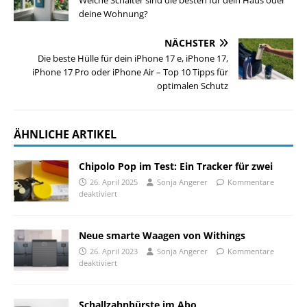
deine Wohnung?
NÄCHSTER
Die beste Hülle für dein iPhone 17 e, iPhone 17,
iPhone 17 Pro oder iPhone Air – Top 10 Tipps für
optimalen Schutz
ÄHNLICHE ARTIKEL
Chipolo Pop im Test: Ein Tracker für zwei
26. April 2025
Sonja Angerer
Kommentare
deaktiviert
Neue smarte Waagen von Withings
26. April 2023
Sonja Angerer
Kommentare
deaktiviert
Schallzahnbürste im Abo