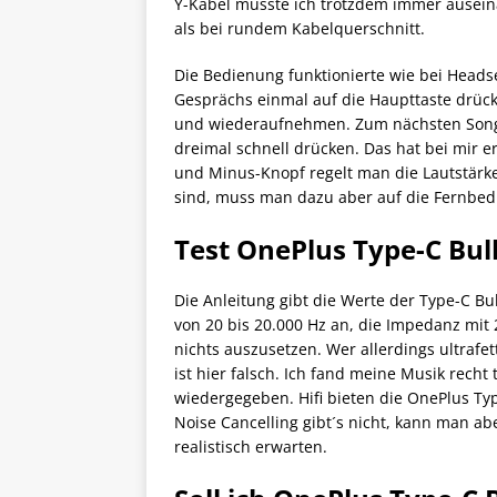
Y-Kabel musste ich trotzdem immer auseinan
als bei rundem Kabelquerschnitt.
Die Bedienung funktionierte wie bei Hea
Gesprächs einmal auf die Haupttaste drück
und wiederaufnehmen. Zum nächsten Song 
dreimal schnell drücken. Das hat bei mir 
und Minus-Knopf regelt man die Lautstärk
sind, muss man dazu aber auf die Fernbe
Test OnePlus Type-C Bul
Die Anleitung gibt die Werte der Type-C B
von 20 bis 20.000 Hz an, die Impedanz mit 
nichts auszusetzen. Wer allerdings ultrafet
ist hier falsch. Ich fand meine Musik rec
wiedergegeben. Hifi bieten die OnePlus Typ
Noise Cancelling gibt´s nicht, kann man abe
realistisch erwarten.