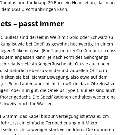
t Oneplus nun für knapp 20 Euro ein Headset an, das man
h dem USB-C-Port anbringen kann.
lets – passt immer
C Bullets sind derzeit in Weiß mit Gold oder Schwarz zu
kung ist wie bei OnePlus gewohnt hochwertig. In einem
iegen Silikonstöpsel (Ear Tips) in drei Größen bei, so dass
bequem anpassen kann. Je nach Form des Gehörgangs
uch relativ viele Außengeräusche ab. Ob sie auch beim
n, ist natürlich ebenso von der individuellen Ohrform
 hielten sie bei leichter Bewegung, also etwa auf dem
gut. Beim Laufen aber nicht, ich würde dazu Ohreinsätze
tigen. Aber nun gut, die OnePlus Type-C Bullets sind auch
pfhörer gedacht. Die Spezifikationen enthalten weder eine
r Schweiß- noch für Wasser.
 Gramm, das Kabel bis zur Verzeigung ist etwa 85 cm
führt, ist ein einfache Fernbedienung mit Mikro
und sollen sich so weniger stark verheddern. Die dünneren