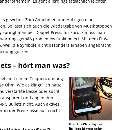
derpfriemeln. Es geht allerdings tatsächlich leichter
dsets gewohnt: Zum Annehmen und Auflegen eines
en. So lässt sich auch die Wiedergabe von Musik stoppen
springt man per Doppel-Press, für zurück muss man
erwartungsgemäß problemlos funktioniert. Mit dem Plus-
e. Weil die Symbole nicht besonders erhaben angebracht
dienung gucken.
lets – hört man was?
ullets mit einem Frequenzumfang
24 Ohm. Wie es klingt? Ich hatte
te, verstärkte Bässe oder sucht,
ht transparent und angenehm
e-C Bullets nicht. Auch aktives
r in der Preisklasse auch nicht
Die OnePlus Typce-C
Bullets bieten sehr