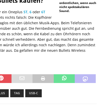
Bullets kaufen?
ordentlichen, wenn auch
nicht spektakulären
Sound.
r ein Oneplus
5T,
6
oder
6T
s nichts falsch: Die Kopfhörer
laglos mit den üblichen Musik-Apps. Beim Telefonieren
enüber auch gut. Die Fernbedienung spricht gut an, und
 fände es schön, wenn die Kabel zu den Ohrhörern noch
r schnell verheddern. Aber gut, das macht das gesamte
n würde ich allerdings noch nachlegen. Denn zumindest
lär aus. Da gefallen mir die neuen Bullets Wireless
LUS
TAG
USB-C