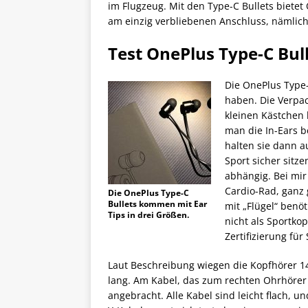
im Flugzeug. Mit den Type-C Bullets biete
am einzig verbliebenen Anschluss, nämlic
Test OnePlus Type-C Bul
Die OnePlus Type-
haben. Die Verpac
kleinen Kästchen l
man die In-Ears 
halten sie dann a
Sport sicher sitze
abhängig. Bei mir
Cardio-Rad, ganz 
Die OnePlus Type-C
Bullets kommen mit Ear
mit „Flügel“ benö
Tips in drei Größen.
nicht als Sportko
Zertifizierung fü
Laut Beschreibung wiegen die Kopfhörer 14
lang. Am Kabel, das zum rechten Ohrhörer 
angebracht. Alle Kabel sind leicht flach, 