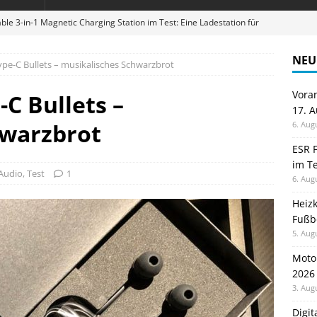
ble 3-in-1 Magnetic Charging Station im Test: Eine Ladestation für
NEU
ype-C Bullets – musikalisches Schwarzbrot
en sparen: Eve Thermostat macht die Fußbodenheizung smart
Vora
C Bullets –
17. 
 im Test: Mein Begleiter für Wacken 2026
TELEFON
hwarzbrot
6. Aug
Wanduhr von Lunartec: Großes LED-Display trifft auf bunte
ESR F
im Te
 HERD
Audio
,
Test
1
6. Aug
digung: Back to School 2026 startet am 17. August
ALLGEMEIN
Heiz
Fußb
5. Aug
Moto
2026
3. Aug
Digi