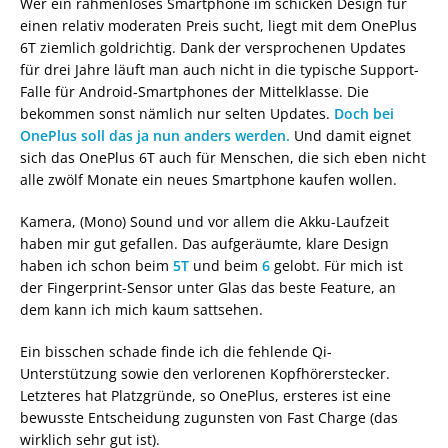
Wer ein rahmenloses Smartphone im schicken Design für
einen relativ moderaten Preis sucht, liegt mit dem OnePlus
6T ziemlich goldrichtig. Dank der versprochenen Updates
für drei Jahre läuft man auch nicht in die typische Support-
Falle für Android-Smartphones der Mittelklasse. Die
bekommen sonst nämlich nur selten Updates.
Doch bei
OnePlus soll das ja nun anders werden.
Und damit eignet
sich das OnePlus 6T auch für Menschen, die sich eben nicht
alle zwölf Monate ein neues Smartphone kaufen wollen.
Kamera, (Mono) Sound und vor allem die Akku-Laufzeit
haben mir gut gefallen. Das aufgeräumte, klare Design
haben ich schon beim
5T
und beim
6
gelobt. Für mich ist
der Fingerprint-Sensor unter Glas das beste Feature, an
dem kann ich mich kaum sattsehen.
Ein bisschen schade finde ich die fehlende Qi-
Unterstützung sowie den verlorenen Kopfhörerstecker.
Letzteres hat Platzgründe, so OnePlus, ersteres ist eine
bewusste Entscheidung zugunsten von Fast Charge (das
wirklich sehr gut ist).