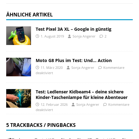
ÄHNLICHE ARTIKEL
Test Pixel 3A XL – Google in günstig
1. August 2019
Sonja Angerer
2
Moto G8 Plus im Test: Und… Action
11. März 2020
Sonja Angerer
Kommentare
deaktiviert
Test: Ledlenser Kidbeam4 – deine sichere
Kinder-Taschenlampe für kleine Abenteuer
12. Februar 2026
Sonja Angerer
Kommentare
deaktiviert
5 TRACKBACKS / PINGBACKS