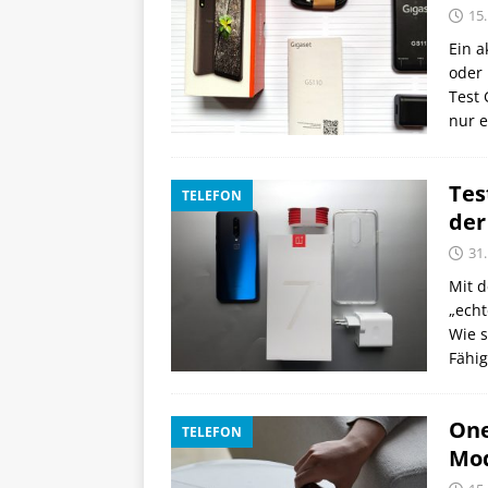
15.
Ein a
oder 
Test
nur e
Tes
TELEFON
der
31
Mit d
„echt
Wie s
Fähig
One
TELEFON
Mod