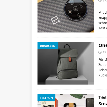
27
Mit d
knapp
schon
Test 
One
DRAUSSEN
19.
Für „
Zubeh
liebe
Ruck
Tes
TELEFON
Sma