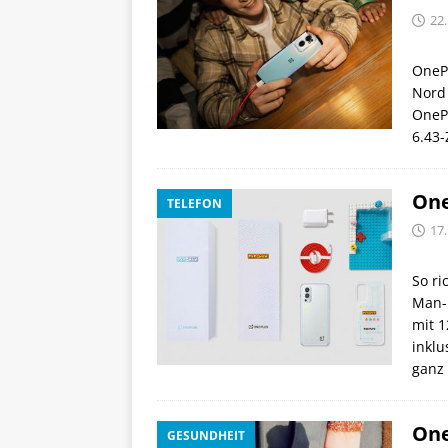
22
OnePl
Nord
OnePl
6.43
One
TELEFON
17
So ri
Man-E
mit 
inklu
ganz
One
GESUNDHEIT