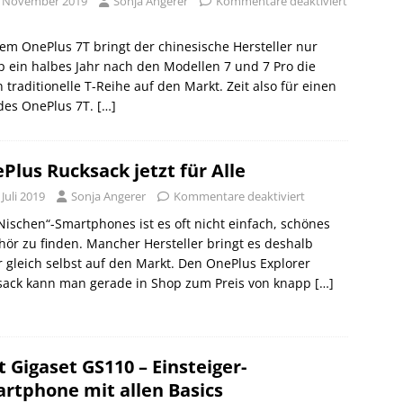
. November 2019
Sonja Angerer
Kommentare deaktiviert
em OnePlus 7T bringt der chinesische Hersteller nur
 ein halbes Jahr nach den Modellen 7 und 7 Pro die
 traditionelle T-Reihe auf den Markt. Zeit also für einen
des OnePlus 7T.
[…]
Plus Rucksack jetzt für Alle
 Juli 2019
Sonja Angerer
Kommentare deaktiviert
Nischen“-Smartphones ist es oft nicht einfach, schönes
ör zu finden. Mancher Hersteller bringt es deshalb
r gleich selbst auf den Markt. Den OnePlus Explorer
sack kann man gerade in Shop zum Preis von knapp
[…]
t Gigaset GS110 – Einsteiger-
rtphone mit allen Basics