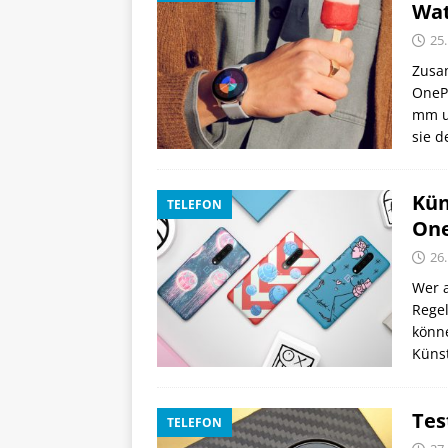
Wa
25
Zusam
OneP
mm u
sie d
Kün
TELEFON
One
26
Wer a
Regel
könne
Küns
Tes
TELEFON