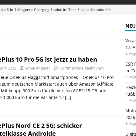
ble 3-in-1 Magnetic Charging Station im Test: Eine Ladestation für
NEU
en sparen: Eve Thermostat macht die Fußbodenheizung smart
Vora
17. 
 im Test: Mein Begleiter für Wacken 2026
TELEFON
6. Aug
Plus 10 Pro 5G ist jetzt zu haben
Wanduhr von Lunartec: Großes LED-Display trifft auf bunte
ESR F
April 2022
Sonja Angerer
Kommentare deaktiviert
im Te
 HERD
eue OnePlus Flaggschiff-Smartphones – OnePlus 10 Pro
6. Aug
digung: Back to School 2026 startet am 17. August
ALLGEMEIN
t zum deutschen Marktstart auch über Amazon (Affiliate
Heiz
. Mit knapp 900 Euro für die Version 8GB/128 GB und
Fußb
 1.000 Euro für die Variante 12
[…]
5. Aug
Moto
2026
3. Aug
Plus Nord CE 2 5G: schicker
telklasse Androide
Digi