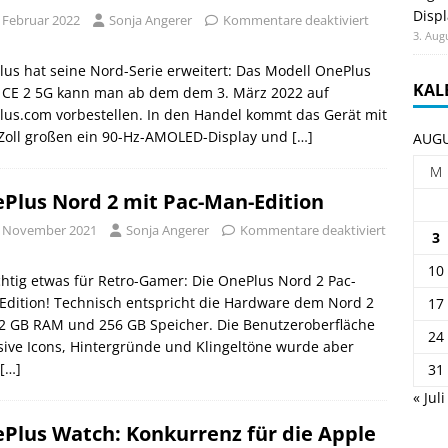
Displ
. Februar 2022
Sonja Angerer
Kommentare deaktiviert
3. Aug
us hat seine Nord-Serie erweitert: Das Modell OnePlus
KAL
 CE 2 5G kann man ab dem dem 3. März 2022 auf
us.com vorbestellen. In den Handel kommt das Gerät mit
-Zoll großen ein 90-Hz-AMOLED-Display und
[…]
AUGU
M
Plus Nord 2 mit Pac-Man-Edition
. November 2021
Sonja Angerer
Kommentare deaktiviert
3
10
chtig etwas für Retro-Gamer: Die OnePlus Nord 2 Pac-
dition! Technisch entspricht die Hardware dem Nord 2
17
12 GB RAM und 256 GB Speicher. Die Benutzeroberfläche
24
sive Icons, Hintergründe und Klingeltöne wurde aber
[…]
31
« Juli
Plus Watch: Konkurrenz für die Apple