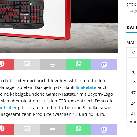
2026
3. Aug
KAL
MAI 
M
3
darf – oder dort auch hingehen will – steht in den
10
l Manager spielen. Das geht jetzt dank
Snakebite
auch
17
 eine kabelgebundene Gamer-Tastatur mit Bayern-Logo
sich aber nicht nur auf den FCB konzentriert. Denn die
24
ntroller
gibt es auch in den Farben von Schalke sowie
31
 insgesamt zehn Produkte zwischen 15 und 40 Euro.
« Apr