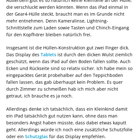
Außerdem gibt es so natürlich keine Kleinteile an der Hülle,
die verschluckt werden könnten. Wenn das iPad einmal in
der Gear4-Hülle steckt, braucht man es im Grunde nicht
mehr entnehmen. Denn Kameralinse, Lightning-
Schnittstelle zum Laden sowie Tasten und Chinch-Eingang
für den Kopfhörer bleiben natürlich frei.
Insgesamt ist die Hüllen-Konstruktion gut zwei Finger dick.
Das Display des
Tablets
ist durch den dicken Wulst ziemlich
geschützt, wenn das iPad auf den Boden fallen sollte. Auch
Ecken und Rückseite sind so relativ sicher. Ich habe mein so
eingepacktes Gerät probehalber auf den Teppichboden
fallen lassen, das gab überhaupt kein Problem. Es quer
durch Zimmer zu schmeißen hab ich mich aber nicht
getraut, ich brauche es ja noch.
Allerdings denke ich tatsächlich, dass ein Kleinkind damit
ein iPad tatsächlich gut nutzen kann, ohne dass man
besonders Angst haben müsste, dass dabei etwas kaputt
geht. Allerdings würde ich noch eine zusätzliche Schutzfolie
oder ein
Schutzglas
für das Display empfehlen.