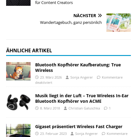
für Content Creators
NÄCHSTER
Wandertagebuch, ganz persönlich
ÄHNLICHE ARTIKEL
Bluetooth Kopfhörer Kaufberatung: True
Wireless
23. März 2026
Sonja Angerer
Kommentare
deaktiviert
Musik liegt in der Luft – True Wireless In-Ear
Bluetooth Kopfhörer von ACME
8. März 2018
Christian Galuschka
1
Gigaset präsentiert Wireless Fast Charger
23. Februar 2023
Sonja Angerer
Kommentare