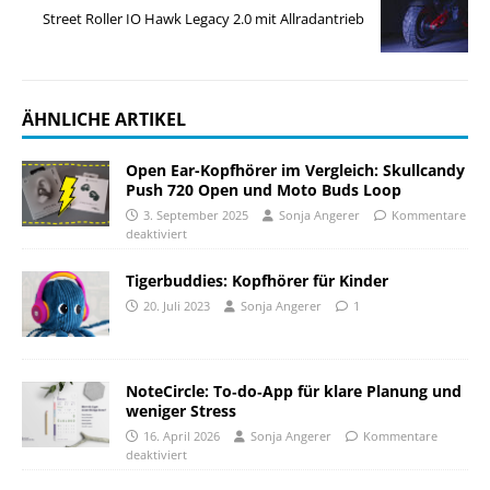
Street Roller IO Hawk Legacy 2.0 mit Allradantrieb
ÄHNLICHE ARTIKEL
Open Ear-Kopfhörer im Vergleich: Skullcandy
Push 720 Open und Moto Buds Loop
3. September 2025
Sonja Angerer
Kommentare
deaktiviert
Tigerbuddies: Kopfhörer für Kinder
20. Juli 2023
Sonja Angerer
1
NoteCircle: To‑do‑App für klare Planung und
weniger Stress
16. April 2026
Sonja Angerer
Kommentare
deaktiviert