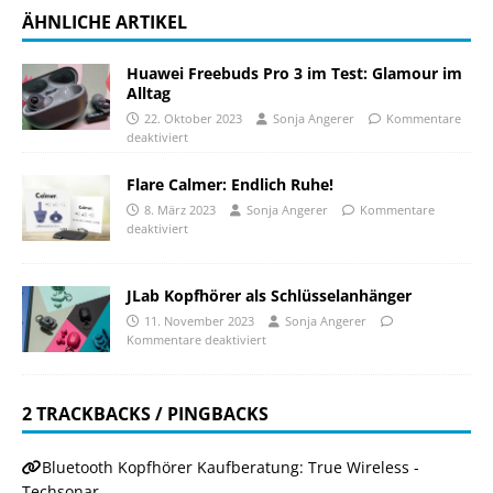
ÄHNLICHE ARTIKEL
Huawei Freebuds Pro 3 im Test: Glamour im
Alltag
22. Oktober 2023
Sonja Angerer
Kommentare
deaktiviert
Flare Calmer: Endlich Ruhe!
8. März 2023
Sonja Angerer
Kommentare
deaktiviert
JLab Kopfhörer als Schlüsselanhänger
11. November 2023
Sonja Angerer
Kommentare deaktiviert
2 TRACKBACKS / PINGBACKS
Bluetooth Kopfhörer Kaufberatung: True Wireless -
Techsonar