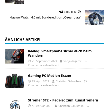
NÄCHSTER
Huawei Watch 4.0 mit Sonderedition „Ozeanblau“
ÄHNLICHE ARTIKEL
Reeloq: Smartphone sicher auch beim
Wandern
21. September 2023
Sonja Angerer
Kommentare deaktiviert
Gaming PC Medion Erazer
29. April 2019
Christian Galuschka
Kommentare deaktiviert
Stromer ST2 – Pedelec zum Rumstromern
4. Februar 2021
Christian Galuschka