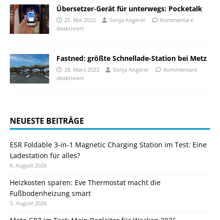
Übersetzer-Gerät für unterwegs: Pocketalk
25. Mai 2022
Sonja Angerer
Kommentare
deaktiviert
Fastned: größte Schnellade-Station bei Metz
28. März 2023
Sonja Angerer
Kommentare
deaktiviert
NEUESTE BEITRÄGE
ESR Foldable 3-in-1 Magnetic Charging Station im Test: Eine
Ladestation für alles?
6. August 2026
Heizkosten sparen: Eve Thermostat macht die
Fußbodenheizung smart
5. August 2026