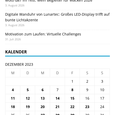
Moto G87 im Test: Mein Begleiter für Wacken 2026
3. August 2026
Digitale Wanduhr von Lunartec: Großes LED-Display trifft auf
bunte Lichtakzente
3. August 2026
Motivation zum Laufen: Virtuelle Challenges
31. Juli 2026
KALENDER
DEZEMBER 2023
M
D
M
D
F
S
S
1
2
3
4
5
6
7
8
9
10
11
12
13
14
15
16
17
18
19
20
21
22
23
24