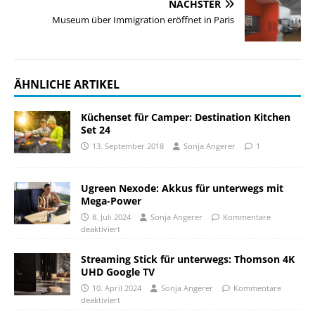
NÄCHSTER
Museum über Immigration eröffnet in Paris
ÄHNLICHE ARTIKEL
Küchenset für Camper: Destination Kitchen
Set 24
13. September 2018
Sonja Angerer
1
Ugreen Nexode: Akkus für unterwegs mit
Mega-Power
8. Juli 2024
Sonja Angerer
Kommentare
deaktiviert
Streaming Stick für unterwegs: Thomson 4K
UHD Google TV
10. April 2024
Sonja Angerer
Kommentare
deaktiviert