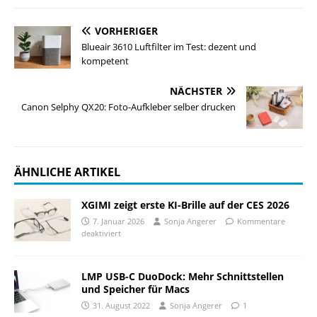
VORHERIGER
Blueair 3610 Luftfilter im Test: dezent und
kompetent
NÄCHSTER
Canon Selphy QX20: Foto-Aufkleber selber drucken
ÄHNLICHE ARTIKEL
XGIMI zeigt erste KI-Brille auf der CES 2026
7. Januar 2026
Sonja Angerer
Kommentare
deaktiviert
LMP USB-C DuoDock: Mehr Schnittstellen
und Speicher für Macs
31. August 2022
Sonja Angerer
1