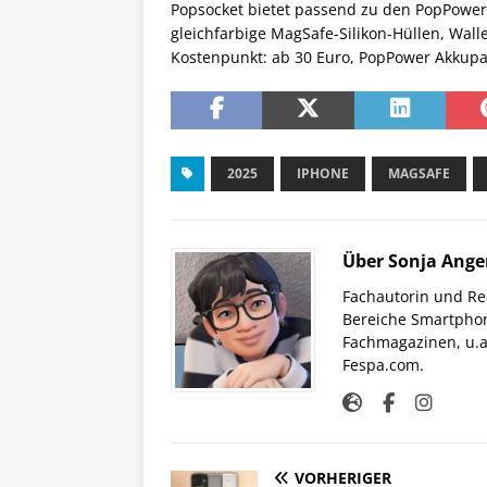
Popsocket bietet passend zu den PopPower
gleichfarbige MagSafe-Silikon-Hüllen, Wal
Kostenpunkt: ab 30 Euro, PopPower Akkupa
2025
IPHONE
MAGSAFE
Über Sonja Ange
Fachautorin und Red
Bereiche Smartphon
Fachmagazinen, u.a 
Fespa.com.
VORHERIGER