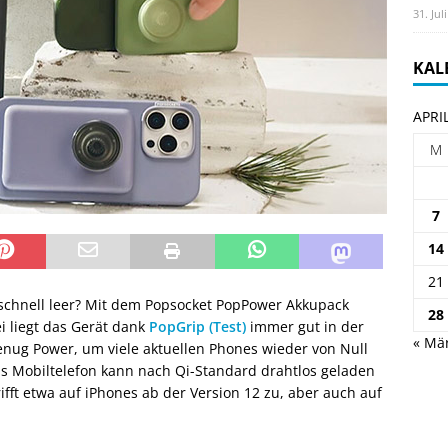
31. Jul
KAL
APRI
M
7
14
21
 schnell leer? Mit dem Popsocket PopPower Akkupack
28
i liegt das Gerät dank
PopGrip (Test)
immer gut in der
« Mä
nug Power, um viele aktuellen Phones wieder von Null
s Mobiltelefon kann nach Qi-Standard drahtlos geladen
fft etwa auf iPhones ab der Version 12 zu, aber auch auf