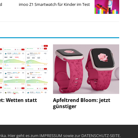
nd
imoo Z1 Smartwatch für Kinder im Test
t: Wetten statt
Apfeltrend Bloom: jetzt
günstiger
chka. Hier geht es zum
IMPRESSUM
sowie zur
DATENSCHUTZ-SEITE
.