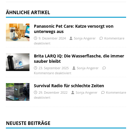
ÄHNLICHE ARTIKEL
Panasonic Pet Care: Katze versorgt von
unterwegs aus
9. Dezember 2024
Sonja Angerer
Kommentare
deaktiviert
Brita LARQ iQ: Die Wasserflasche, die immer
sauber bleibt
23. September 2025
Sonja Angerer
Kommentare deaktiviert
Survival Radio für schlechte Zeiten
29. Dezember 2022
Sonja Angerer
Kommentare
deaktiviert
NEUESTE BEITRÄGE