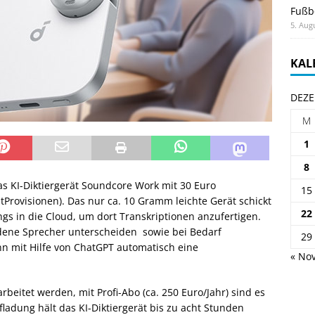
Fußb
5. Aug
KAL
DEZE
M
1
8
s KI-Diktiergerät Soundcore Work mit 30 Euro
15
tProvisionen). Das nur ca. 10 Gramm leichte Gerät schickt
22
gs in die Cloud, um dort Transkriptionen anzufertigen.
dene Sprecher unterscheiden sowie bei Bedarf
29
nn mit Hilfe von ChatGPT automatisch eine
« Nov
beitet werden, mit Profi-Abo (ca. 250 Euro/Jahr) sind es
fladung hält das KI-Diktiergerät bis zu acht Stunden