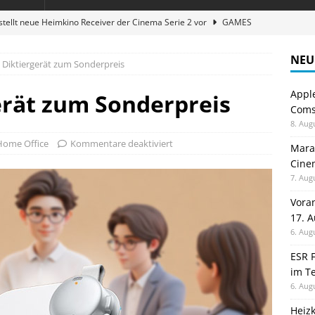
stellt neue Heimkino Receiver der Cinema Serie 2 vor
GAMES
digung: Back to School 2026 startet am 17. August
ALLGEMEIN
NEU
 Diktiergerät zum Sonderpreis
ble 3-in-1 Magnetic Charging Station im Test: Eine Ladestation für
Appl
erät zum Sonderpreis
Comsp
en sparen: Eve Thermostat macht die Fußbodenheizung smart
8. Aug
Home Office
Kommentare deaktiviert
Maran
Cinem
atte für Studium und Schule: Comspot startet Back-to-School-
7. Aug
Vora
17. 
6. Aug
ESR F
im Te
6. Aug
Heiz