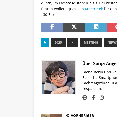
durch, im Ladecase stehen bis zu 24 weitere 
führen wollen, quasi ein
MeetGeek
für den
130 Euro.
2025
KI
MEETING
NEWS
Über Sonja Ange
Fachautorin und Red
Bereiche Smartphon
Fachmagazinen, u.a 
Fespa.com.
VORHERIGER