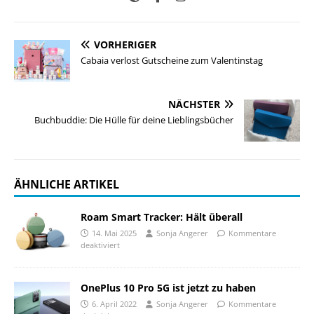
VORHERIGER
Cabaia verlost Gutscheine zum Valentinstag
NÄCHSTER
Buchbuddie: Die Hülle für deine Lieblingsbücher
ÄHNLICHE ARTIKEL
Roam Smart Tracker: Hält überall
14. Mai 2025
Sonja Angerer
Kommentare
deaktiviert
OnePlus 10 Pro 5G ist jetzt zu haben
6. April 2022
Sonja Angerer
Kommentare