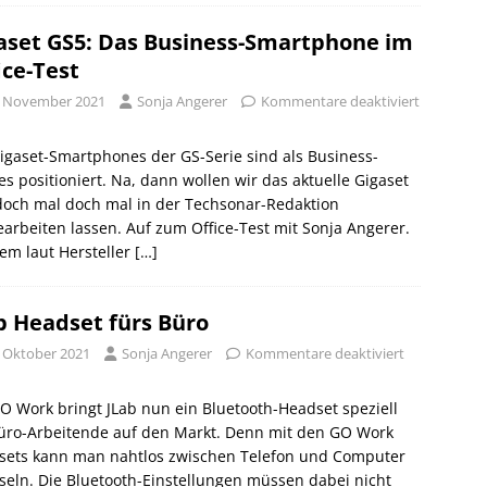
aset GS5: Das Business-Smartphone im
ice-Test
. November 2021
Sonja Angerer
Kommentare deaktiviert
igaset-Smartphones der GS-Serie sind als Business-
s positioniert. Na, dann wollen wir das aktuelle Gigaset
doch mal doch mal in der Techsonar-Redaktion
arbeiten lassen. Auf zum Office-Test mit Sonja Angerer.
em laut Hersteller
[…]
b Headset fürs Büro
. Oktober 2021
Sonja Angerer
Kommentare deaktiviert
O Work bringt JLab nun ein Bluetooth-Headset speziell
Büro-Arbeitende auf den Markt. Denn mit den GO Work
sets kann man nahtlos zwischen Telefon und Computer
eln. Die Bluetooth-Einstellungen müssen dabei nicht