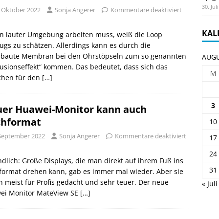
30. Jul
. Oktober 2022
Sonja Angerer
Kommentare deaktiviert
KAL
in lauter Umgebung arbeiten muss, weiß die Loop
ugs zu schätzen. Allerdings kann es durch die
ebaute Membran bei den Ohrstöpseln zum so genannten
AUGU
usionseffekt“ kommen. Das bedeutet, dass sich das
M
chen für den
[…]
3
er Huawei-Monitor kann auch
hformat
10
 September 2022
Sonja Angerer
Kommentare deaktiviert
17
24
dlich: Große Displays, die man direkt auf ihrem Fuß ins
31
format drehen kann, gab es immer mal wieder. Aber sie
 meist für Profis gedacht und sehr teuer. Der neue
« Juli
ei Monitor MateView SE
[…]