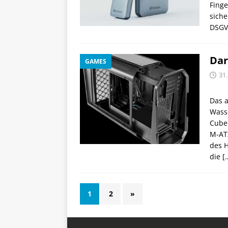
Finge
siche
DSGV
Dar
GAMES
31
Das a
Wass
Cube 
M-AT
des H
die
[
1
2
»