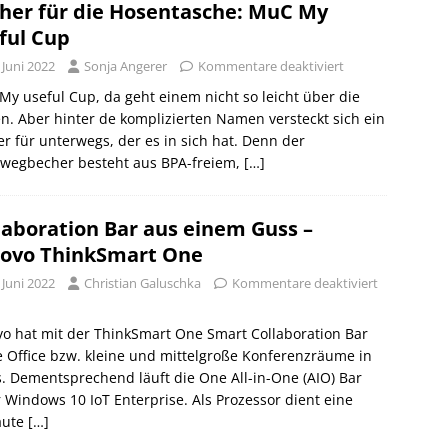
her für die Hosentasche: MuC My
ful Cup
 Juni 2022
Sonja Angerer
Kommentare deaktiviert
y useful Cup, da geht einem nicht so leicht über die
n. Aber hinter de komplizierten Namen versteckt sich ein
r für unterwegs, der es in sich hat. Denn der
wegbecher besteht aus BPA-freiem,
[…]
laboration Bar aus einem Guss –
ovo ThinkSmart One
 Juni 2022
Christian Galuschka
Kommentare deaktiviert
o hat mit der ThinkSmart One Smart Collaboration Bar
Office bzw. kleine und mittelgroße Konferenzräume in
. Dementsprechend läuft die One All-in-One (AIO) Bar
 Windows 10 IoT Enterprise. Als Prozessor dient eine
aute
[…]