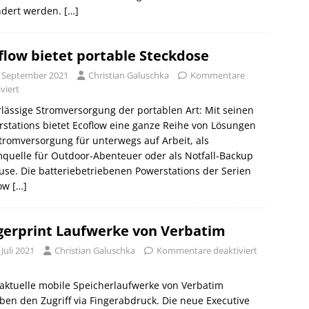
ndert werden.
[…]
flow bietet portable Steckdose
. September 2021
Christian Galuschka
Kommentare
viert
lässige Stromversorgung der portablen Art: Mit seinen
stations bietet Ecoflow eine ganze Reihe von Lösungen
tromversorgung für unterwegs auf Arbeit, als
quelle für Outdoor-Abenteuer oder als Notfall-Backup
se. Die batteriebetriebenen Powerstations der Serien
low
[…]
gerprint Laufwerke von Verbatim
 Juli 2021
Christian Galuschka
Kommentare deaktiviert
aktuelle mobile Speicherlaufwerke von Verbatim
ben den Zugriff via Fingerabdruck. Die neue Executive