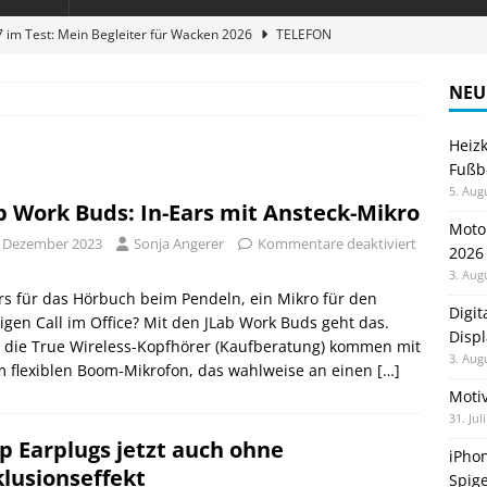
 im Test: Mein Begleiter für Wacken 2026
TELEFON
Wanduhr von Lunartec: Großes LED-Display trifft auf bunte
NEU
 HERD
Heiz
zum Laufen: Virtuelle Challenges
GESUNDHEIT
Fußb
nhalter für die Festival-Saison: Spigen TinTap Zip MagFit ersetzt
5. Aug
b Work Buds: In-Ears mit Ansteck-Mikro
Moto
. Dezember 2023
Sonja Angerer
Kommentare deaktiviert
2026
en sparen: Eve Thermostat macht die Fußbodenheizung smart
3. Aug
rs für das Hörbuch beim Pendeln, ein Mikro für den
Digi
igen Call im Office? Mit den JLab Work Buds geht das.
Displ
 die True Wireless-Kopfhörer (Kaufberatung) kommen mit
3. Aug
m flexiblen Boom-Mikrofon, das wahlweise an einen
[…]
Motiv
31. Jul
p Earplugs jetzt auch ohne
iPhon
lusionseffekt
Spige