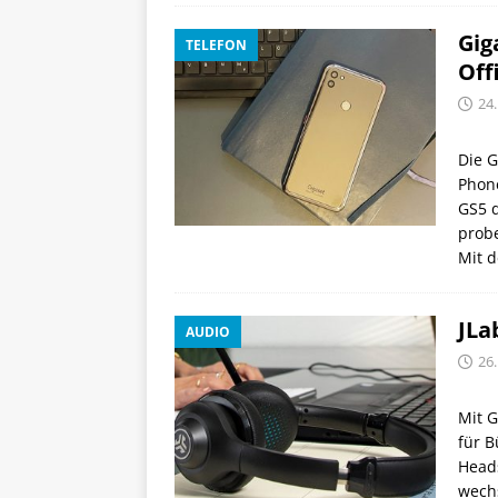
Gig
TELEFON
Off
24
Die G
Phone
GS5 
probe
Mit d
JLa
AUDIO
26
Mit G
für 
Head
wechs