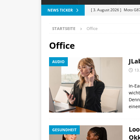
[ 3. August 2026 ]
Moto G87
NEWS TICKER
[ 3. August 2026 ]
Digitale 
STARTSEITE
Office
Lichtakzente
HAUS UND
[ 31. Juli 2026 ]
Motivation 
Office
[ 30. Juli 2026 ]
iPhone-Karte
JLa
AUDIO
Geldbörse
APPLE
13
[ 5. August 2026 ]
Heizkost
SMART HOME
In-Ea
wicht
Denn
eine
Loo
GESUNDHEIT
Okk