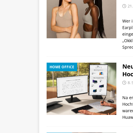
21
Wer 
Earpl
eing
„Okkl
Spre
Neu
HOME OFFICE
Hoc
8.
Na en
Hoch
waren
Huaw