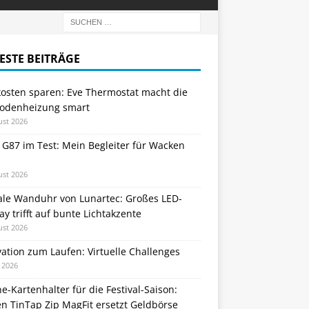
ESTE BEITRÄGE
kosten sparen: Eve Thermostat macht die
odenheizung smart
ust 2026
 G87 im Test: Mein Begleiter für Wacken
ust 2026
tale Wanduhr von Lunartec: Großes LED-
ay trifft auf bunte Lichtakzente
ust 2026
ation zum Laufen: Virtuelle Challenges
i 2026
e-Kartenhalter für die Festival-Saison:
n TinTap Zip MagFit ersetzt Geldbörse