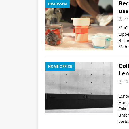
Bec
DRAUSSEN
use
22.
MuC M
Lippe
Beche
Mehr
Col
HOME OFFICE
Len
10.
Lenov
Home 
Fokus
unter
verb