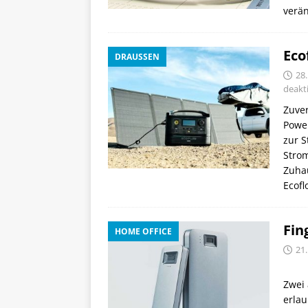
verä
Eco
DRAUSSEN
28
deakti
Zuver
Power
zur S
Strom
Zuhau
Ecof
Fin
HOME OFFICE
21.
Zwei 
erlau