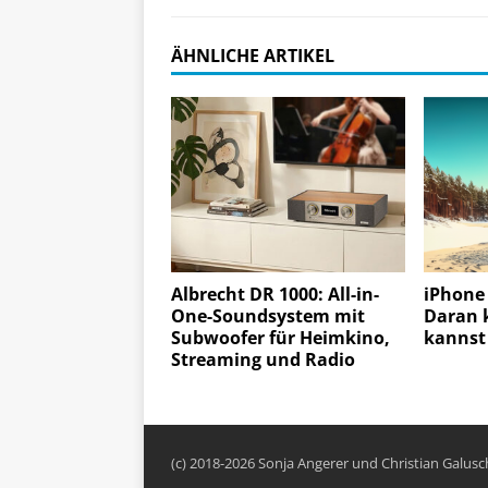
ÄHNLICHE ARTIKEL
Albrecht DR 1000: All-in-
iPhone
One-Soundsystem mit
Daran k
Subwoofer für Heimkino,
kannst
Streaming und Radio
(c) 2018-2026 Sonja Angerer und Christian Galus