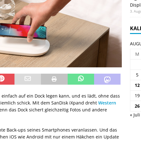
Displ
3. Aug
KAL
AUGU
M
5
12
19
infach auf ein Dock legen kann, und es lädt, ohne dass
ziemlich schick. Mit dem SanDisk iXpand dreht
Western
26
nn das Dock sichert gleichzeitig Fotos und andere
« Juli
te Back-ups seines Smartphones veranlassen. Und das
hen iOS wie Android mit nur einem Häkchen ein Update