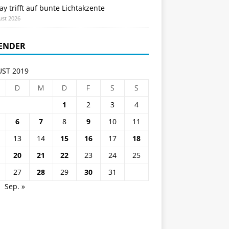
ay trifft auf bunte Lichtakzente
ust 2026
ENDER
ST 2019
D
M
D
F
S
S
1
2
3
4
6
7
8
9
10
11
13
14
15
16
17
18
20
21
22
23
24
25
27
28
29
30
31
Sep. »