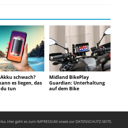
 Akku schwach?
Midland BikePlay
ann es liegen, das
Guardian: Unterhaltung
 du tun
auf dem Bike
chka. Hier geht es zum
IMPRESSUM
sowie zur
DATENSCHUTZ-SEITE
.