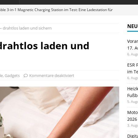
ble 3-in-1 Magnetic Charging Station im Test: Eine Ladestation für
NEU
– drahtlos laden und sichern
en sparen: Eve Thermostat macht die Fußbodenheizung smart
Vora
drahtlos laden und
17. 
 im Test: Mein Begleiter für Wacken 2026
TELEFON
6. Aug
Wanduhr von Lunartec: Großes LED-Display trifft auf bunte
ESR F
im Te
 HERD
le
,
Gadgets
Kommentare deaktiviert
6. Aug
digung: Back to School 2026 startet am 17. August
ALLGEMEIN
Heiz
Fußb
5. Aug
Moto
2026
3. Aug
Digi