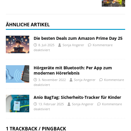
ÄHNLICHE ARTIKEL
Die besten Deals zum Amazon Prime Day 25
8. Juli 2025
Sonja Angerer
Kommentare
deaktiviert
Hörgeräte mit Bluetooth: Per App zum
modernen Hörerlebnis
3. November 2022
Sonja Angerer
Kommentare
deaktiviert
Anio BagTag: Sicherheits-Tracker für Kinder
13. Februar 2025
Sonja Angerer
Kommentare
deaktiviert
1 TRACKBACK / PINGBACK