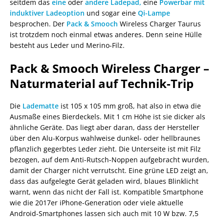
seitdem das
eine
oder
andere Ladepad,
eine
Powerbar mit
induktiver Ladeoption
und sogar eine
Qi-Lampe
besprochen. Der
Pack & Smooch
Wireless Charger Taurus
ist trotzdem noch einmal etwas anderes. Denn seine Hülle
besteht aus Leder und Merino-Filz.
Pack & Smooch Wireless Charger –
Naturmaterial auf Technik-Trip
Die
Ladematte
ist 105 x 105 mm groß, hat also in etwa die
Ausmaße eines Bierdeckels. Mit 1 cm Höhe ist sie dicker als
ähnliche Geräte. Das liegt aber daran, dass der Hersteller
über den Alu-Korpus wahlweise dunkel- oder hellbraunes
pflanzlich gegerbtes Leder zieht. Die Unterseite ist mit Filz
bezogen, auf dem Anti-Rutsch-Noppen aufgebracht wurden,
damit der Charger nicht verrutscht. Eine grüne LED zeigt an,
dass das aufgelegte Gerät geladen wird, blaues Blinklicht
warnt, wenn das nicht der Fall ist. Kompatible Smartphone
wie die 2017er iPhone-Generation oder viele aktuelle
Android-Smartphones lassen sich auch mit 10 W bzw. 7,5