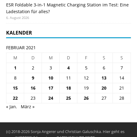
ESR Foldable 3-in-1 Magnetic Charging Station im Test: Eine
Ladestation für alles?
6. August 2026
KALENDER
FEBRUAR 2021
M
D
M
D
F
S
S
1
2
3
4
5
6
7
8
9
10
11
12
13
14
15
16
17
18
19
20
21
22
23
24
25
26
27
28
« Jan.
März »
(c) 2018-2026 Sonja Angerer und Christian Galuschka. Hier geht es