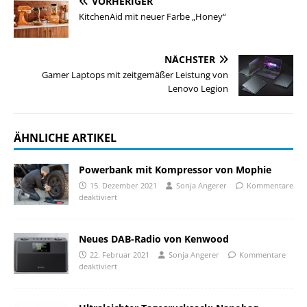
VORHERIGER
KitchenAid mit neuer Farbe „Honey“
NÄCHSTER
Gamer Laptops mit zeitgemäßer Leistung von
Lenovo Legion
ÄHNLICHE ARTIKEL
Powerbank mit Kompressor von Mophie
15. Dezember 2021
Sonja Angerer
Kommentare
deaktiviert
Neues DAB-Radio von Kenwood
22. Februar 2021
Sonja Angerer
Kommentare
deaktiviert