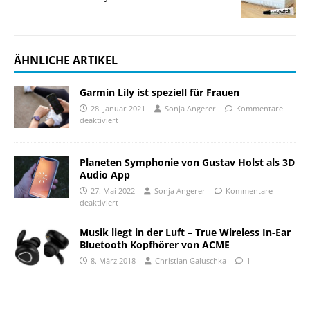
ÄHNLICHE ARTIKEL
Garmin Lily ist speziell für Frauen
28. Januar 2021
Sonja Angerer
Kommentare
deaktiviert
Planeten Symphonie von Gustav Holst als 3D
Audio App
27. Mai 2022
Sonja Angerer
Kommentare
deaktiviert
Musik liegt in der Luft – True Wireless In-Ear
Bluetooth Kopfhörer von ACME
8. März 2018
Christian Galuschka
1