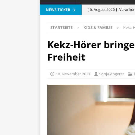
[ 6. August 2026 ]
Vorankün
NEWS TICKER
[ 6. August 2026 ]
ESR Folda
STARTSEITE
KIDS & FAMILIE
Kekz-H
alles?
APPLE
[ 5. August 2026 ]
Heizkost
Kekz-Hörer bringe
SMART HOME
Freiheit
[ 3. August 2026 ]
Moto G87
[ 7. August 2026 ]
Marantz 
10. November 2021
Sonja Angerer