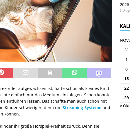
2026
3. Aug
KAL
NOVE
M
1
8
15
22
rekorder aufgewachsen ist, hatte schon als kleines Kind
auchte einfach nur das Medium einzulegen. Schon konnte
29
en entführen lassen. Das schaffte man auch schon mit
« Okt
eine Kinder schwieriger, denn um
Streaming-Systeme
und
en können.
inder ihr große Hörspiel-Freiheit zurück. Denn sie