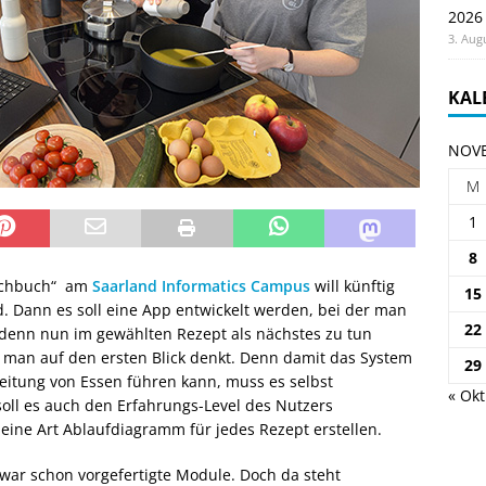
2026
3. Aug
KAL
NOVE
M
1
8
Kochbuch“ am
Saarland Informatics Campus
will künftig
15
nd. Dann es soll eine App entwickelt werden, bei der man
22
 denn nun im gewählten Rezept als nächstes zu tun
als man auf den ersten Blick denkt. Denn damit das System
29
reitung von Essen führen kann, muss es selbst
« Okt
soll es auch den Erfahrungs-Level des Nutzers
ine Art Ablaufdiagramm für jedes Rezept erstellen.
zwar schon vorgefertigte Module. Doch da steht