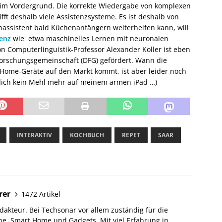
t im Vordergrund. Die korrekte Wiedergabe von komplexen
ifft deshalb viele Assistenzsysteme. Es ist deshalb von
assistent bald Küchenanfängern weiterhelfen kann, will
genz
wie etwa maschinelles Lernen mit neuronalen
 Computerlinguistik-Professor Alexander Koller ist eben
 Forschungsgemeinschaft (DFG) gefördert. Wann die
Home-Geräte auf den Markt kommt, ist aber leider noch
dlich kein Mehl mehr auf meinem armen iPad …)
INTERAKTIV
KOCHBUCH
REPET
SAAR
rer
1472 Artikel
akteur. Bei Techsonar vor allem zuständig für die
e, Smart Home und Gadgets. Mit viel Erfahrung in