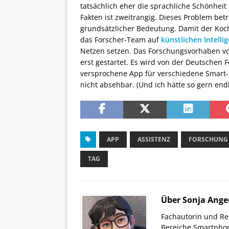
tatsächlich eher die sprachliche Schönhei
Fakten ist zweitrangig. Dieses Problem betr
grundsätzlicher Bedeutung. Damit der Koch
das Forscher-Team auf
künstlichen Intelli
Netzen setzen. Das Forschungsvorhaben von
erst gestartet. Es wird von der Deutschen
versprochene App für verschiedene Smart-
nicht absehbar. (Und ich hätte so gern en
APP
ASSISTENZ
FORSCHUNG
TAG
Über Sonja Ange
Fachautorin und Red
Bereiche Smartphon