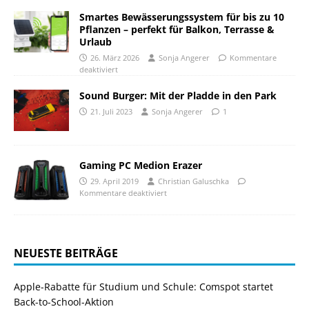
Smartes Bewässerungssystem für bis zu 10
Pflanzen – perfekt für Balkon, Terrasse &
Urlaub
26. März 2026
Sonja Angerer
Kommentare
deaktiviert
Sound Burger: Mit der Pladde in den Park
21. Juli 2023
Sonja Angerer
1
Gaming PC Medion Erazer
29. April 2019
Christian Galuschka
Kommentare deaktiviert
NEUESTE BEITRÄGE
Apple-Rabatte für Studium und Schule: Comspot startet
Back-to-School-Aktion