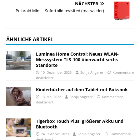
NÄCHSTER
Polaroid Mint – Sofortbild revisited (mal wieder)
ÄHNLICHE ARTIKEL
Luminea Home Control: Neues WLAN-
Messsystem TLS-100 überwacht sechs
Standorte
10. Dezember 2025
Sonja Angerer
Kommentare
deaktiviert
Kinderbücher auf dem Tablet mit Boksnok
13. Mai 2022
Sonja Angerer
Kommentare
deaktiviert
Tigerbox Touch Plus: größerer Akku und
Bluetooth
24. Oktober 2023
Sonja Angerer
Kommentare
deaktiviert