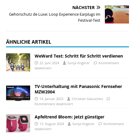
NÄCHSTER
Gehörschutz de Luxe: Loop Experience Earplugs im
Festival-Test
ÄHNLICHE ARTIKEL
WeWard Test: Schritt für Schritt verdienen
22. Juni 2024
Sonja Angerer
Kommentare
deaktiviert
TV-Unterhaltung mit Panasonic Fernseher
MZW2004
14. Januar 2023
Christian Galuschka
Kommentare deaktiviert
Apfeltrend Bloom: jetzt günstiger
13. August 2024
Sonja Angerer
Kommentare
deaktiviert