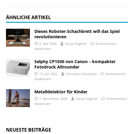
ÄHNLICHE ARTIKEL
Dieses Roboter‑Schachbrett will das Spiel
revolutionieren
8. Mai 2026
Sonja Angerer
Kommentare
deaktiviert
Selphy CP1500 von Canon – kompakter
Fotodruck Allrounder
13. Juli 2022
Christian Galuschka
Kommentare
deaktiviert
Metalldetektor für Kinder
7. November 2024
Sonja Angerer
Kommentare
deaktiviert
NEUESTE BEITRÄGE