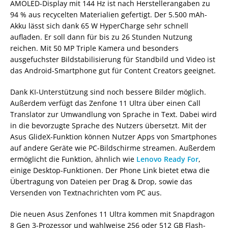
AMOLED-Display mit 144 Hz ist nach Herstellerangaben zu
94 % aus recycelten Materialien gefertigt. Der 5.500 mAh-
Akku lässt sich dank 65 W HyperCharge sehr schnell
aufladen. Er soll dann für bis zu 26 Stunden Nutzung
reichen. Mit 50 MP Triple Kamera und besonders
ausgefuchster Bildstabilisierung für Standbild und Video ist
das Android-Smartphone gut für Content Creators geeignet.
Dank KI-Unterstützung sind noch bessere Bilder möglich.
Außerdem verfügt das Zenfone 11 Ultra über einen Call
Translator zur Umwandlung von Sprache in Text. Dabei wird
in die bevorzugte Sprache des Nutzers übersetzt. Mit der
Asus GlideX-Funktion können Nutzer Apps von Smartphones
auf andere Geräte wie PC-Bildschirme streamen. Außerdem
ermöglicht die Funktion, ähnlich wie
Lenovo Ready For
,
einige Desktop-Funktionen. Der Phone Link bietet etwa die
Übertragung von Dateien per Drag & Drop, sowie das
Versenden von Textnachrichten vom PC aus.
Die neuen Asus Zenfones 11 Ultra kommen mit Snapdragon
8 Gen 3-Prozessor und wahlweise 256 oder 512 GB Flash-