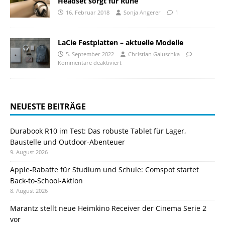
Headset sorgt für Ruhe
16. Februar 2018
Sonja Angerer
1
LaCie Festplatten – aktuelle Modelle
5. September 2022
Christian Galuschka
Kommentare deaktiviert
NEUESTE BEITRÄGE
Durabook R10 im Test: Das robuste Tablet für Lager,
Baustelle und Outdoor-Abenteuer
9. August 2026
Apple-Rabatte für Studium und Schule: Comspot startet
Back-to-School-Aktion
8. August 2026
Marantz stellt neue Heimkino Receiver der Cinema Serie 2
vor