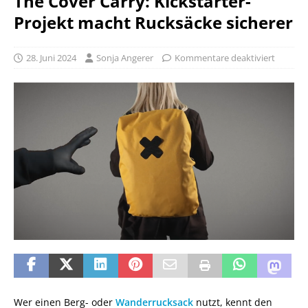
The Cover Carry: Kickstarter-
Projekt macht Rucksäcke sicherer
28. Juni 2024
Sonja Angerer
Kommentare deaktiviert
Wer einen Berg- oder
Wanderrucksack
nutzt, kennt den