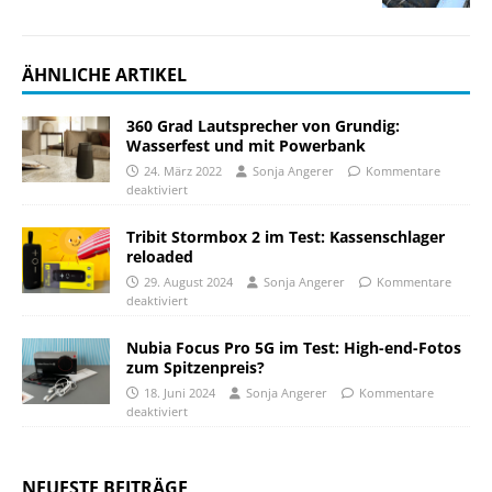
ÄHNLICHE ARTIKEL
360 Grad Lautsprecher von Grundig:
Wasserfest und mit Powerbank
24. März 2022
Sonja Angerer
Kommentare
deaktiviert
Tribit Stormbox 2 im Test: Kassenschlager
reloaded
29. August 2024
Sonja Angerer
Kommentare
deaktiviert
Nubia Focus Pro 5G im Test: High-end-Fotos
zum Spitzenpreis?
18. Juni 2024
Sonja Angerer
Kommentare
deaktiviert
NEUESTE BEITRÄGE