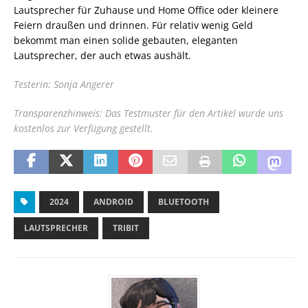
Lautsprecher für Zuhause und Home Office oder kleinere
Feiern draußen und drinnen. Für relativ wenig Geld
bekommt man einen solide gebauten, eleganten
Lautsprecher, der auch etwas aushält.
Testerin: Sonja Angerer
Transparenzhinweis: Das Testmuster für den Artikel wurde uns
kostenlos zur Verfügung gestellt.
2024
ANDROID
BLUETOOTH
LAUTSPRECHER
TRIBIT