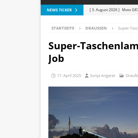
[ 3. August 2026 ]
Moto G87
NEWS TICKER
[ 3. August 2026 ]
Digitale 
STARTSEITE
DRAUSSEN
Super-Tasc
Lichtakzente
HAUS UND
[ 31. Juli 2026 ]
Motivation 
Super-Taschenlam
[ 30. Juli 2026 ]
iPhone-Karte
Job
Geldbörse
APPLE
[ 5. August 2026 ]
Heizkost
17. April 2025
Sonja Angerer
Drauß
SMART HOME