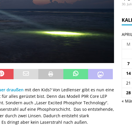
30. Jul
KAL
APRI
M
7
14
21
uer draußen
mit den Kids? Von Ledlenser gibt es nun eine
28
für alles gerüstet bist. Denn das Modell P9R Core LEP
« Mä
cht. Sondern auch „Laser Excited Phosphor Technology“.
 Laserstrahl auf eine Phosphorschicht. Das so entstehende,
er durch zwei Linsen. Dadurch entsteht stark
 Es dringt aber kein Laserstrahl nach außen.