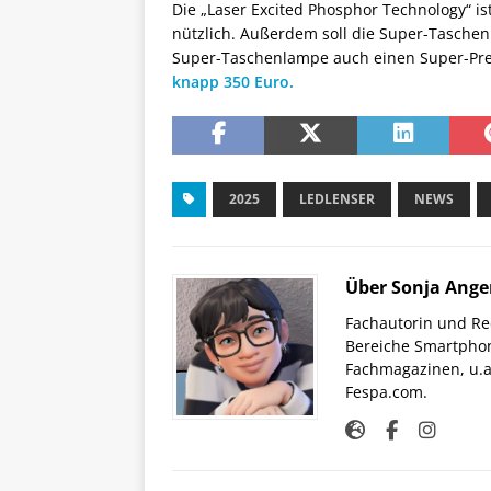
Die „Laser Excited Phosphor Technology“ i
nützlich. Außerdem soll die Super-Taschenl
Super-Taschenlampe auch einen Super-Preis:
knapp 350 Euro.
2025
LEDLENSER
NEWS
Über Sonja Ange
Fachautorin und Red
Bereiche Smartphon
Fachmagazinen, u.a 
Fespa.com.