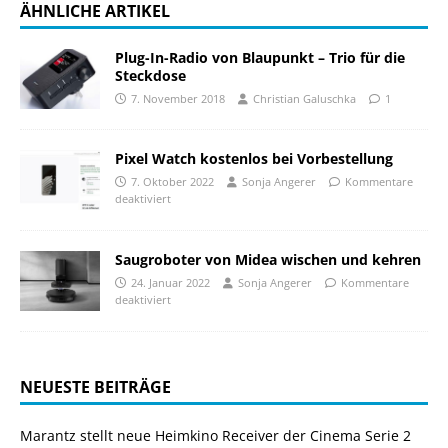
ÄHNLICHE ARTIKEL
Plug-In-Radio von Blaupunkt – Trio für die
Steckdose
7. November 2018
Christian Galuschka
1
Pixel Watch kostenlos bei Vorbestellung
7. Oktober 2022
Sonja Angerer
Kommentare
deaktiviert
Saugroboter von Midea wischen und kehren
24. Januar 2022
Sonja Angerer
Kommentare
deaktiviert
NEUESTE BEITRÄGE
Marantz stellt neue Heimkino Receiver der Cinema Serie 2