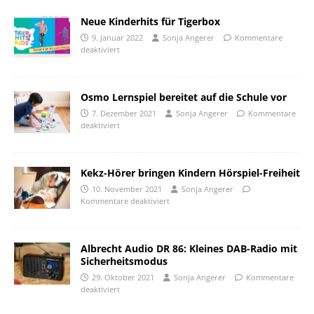
Neue Kinderhits für Tigerbox
9. Januar 2022
Sonja Angerer
Kommentare
deaktiviert
Osmo Lernspiel bereitet auf die Schule vor
7. Dezember 2021
Sonja Angerer
Kommentare
deaktiviert
Kekz-Hörer bringen Kindern Hörspiel-Freiheit
10. November 2021
Sonja Angerer
Kommentare deaktiviert
Albrecht Audio DR 86: Kleines DAB-Radio mit
Sicherheitsmodus
29. Oktober 2021
Sonja Angerer
Kommentare
deaktiviert