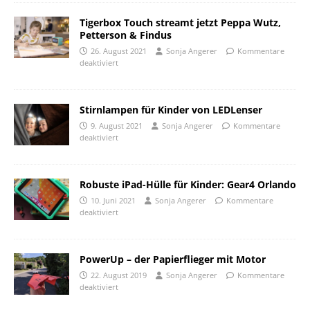
Tigerbox Touch streamt jetzt Peppa Wutz,
Petterson & Findus
26. August 2021
Sonja Angerer
Kommentare
deaktiviert
Stirnlampen für Kinder von LEDLenser
9. August 2021
Sonja Angerer
Kommentare
deaktiviert
Robuste iPad-Hülle für Kinder: Gear4 Orlando
10. Juni 2021
Sonja Angerer
Kommentare
deaktiviert
PowerUp – der Papierflieger mit Motor
22. August 2019
Sonja Angerer
Kommentare
deaktiviert