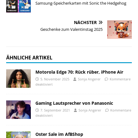
Samsung-Speicherkarten mit Sonic the Hedgehog
NÄCHSTER
Geschenke zum Valentinstag 2025
ÄHNLICHE ARTIKEL
Motorola Edge 70: Rück rüber, iPhone Air
5. November 2025
Sonja Angerer
Kommentare
deaktiviert
Gaming Lautsprecher von Panasonic
7. September 2021
Sonja Angerer
Kommentare
deaktiviert
Oster Sale im AfBShop