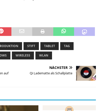
RODUKTION
STIFT
TABLET
TAG
OWS
WIRELESS
WLAN
NÄCHSTER
en auf
Qi Ladematte als Schallplatte