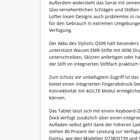
Außerdem widersteht das Gerät mit seinen
Glas versehentlichen Schlägen und Stößen s
Lüfter-losen Designs auch problemlos in 
für den Gebrauch in extremen Umgebungen 
Verfügung.
Der Akku des Stylistic Q509 hält besonders 
unterstützt Wacom EMR-Stifte mit 4096 Dru
unterschreiben, Skizzen anfertigen oder 
der Stift im integrierten Stiftfach praktisch
Zum Schutz vor unbefugtem Zugriff ist das 
bietet einen integrierten Fingerabdruck-Se
Konnektivität mit 4G/LTE-Modul ermöglich
können.
Das Tablet lässt sich mit einem Keyboard-
Dock verfügt zusätzlich über einen integr
Aufladen selbst geht dank der höheren La
stehen 80 Prozent der Leistung zur Verfügun
Fujitsu, wie den Modellen Q738/Q739 und 