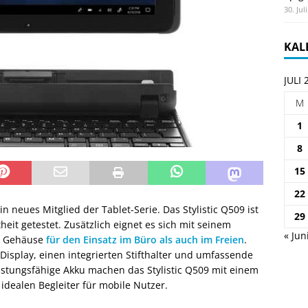
30. Jul
KAL
JULI 
M
1
8
15
22
in neues Mitglied der Tablet-Serie. Das Stylistic Q509 ist
29
eit getestet. Zusätzlich eignet es sich mit seinem
« Jun
n Gehäuse
für den Einsatz im Büro als auch im Freien
.
 Display, einen integrierten Stifthalter und umfassende
eistungsfähige Akku machen das Stylistic Q509 mit einem
dealen Begleiter für mobile Nutzer.