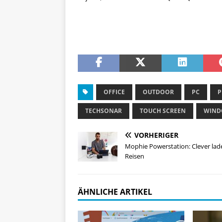
OFFICE
OUTDOOR
PC
P
TECHSONAR
TOUCH SCREEN
WIND
VORHERIGER
Mophie Powerstation: Clever lad
Reisen
ÄHNLICHE ARTIKEL