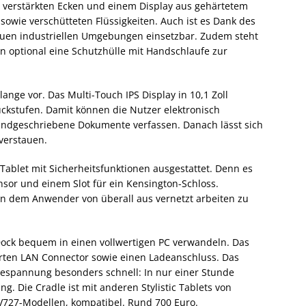
 verstärkten Ecken und einem Display aus gehärtetem
owie verschütteten Flüssigkeiten. Auch ist es Dank des
rauen industriellen Umgebungen einsetzbar. Zudem steht
optional eine Schutzhülle mit Handschlaufe zur
lange vor. Das Multi-Touch IPS Display in 10,1 Zoll
ckstufen. Damit können die Nutzer elektronisch
handgeschriebene Dokumente verfassen. Danach lässt sich
 verstauen.
Tablet mit Sicherheitsfunktionen ausgestattet. Denn es
nsor und einem Slot für ein Kensington-Schloss.
en dem Anwender von überall aus vernetzt arbeiten zu
Dock bequem in einen vollwertigen PC verwandeln. Das
ierten LAN Connector sowie einen Ladeanschluss. Das
despannung besonders schnell: In nur einer Stunde
g. Die Cradle ist mit anderen Stylistic Tablets von
V727-Modellen, kompatibel. Rund 700 Euro.