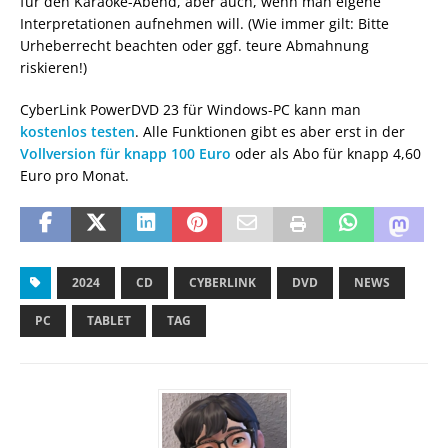
für den Karaoke-Abend, aber auch, wenn man eigene
Interpretationen aufnehmen will. (Wie immer gilt: Bitte
Urheberrecht beachten oder ggf. teure Abmahnung
riskieren!)
CyberLink PowerDVD 23 für Windows-PC kann man
kostenlos testen
. Alle Funktionen gibt es aber erst in der
Vollversion für knapp 100 Euro
oder als Abo für knapp 4,60
Euro pro Monat.
2024
CD
CYBERLINK
DVD
NEWS
PC
TABLET
TAG