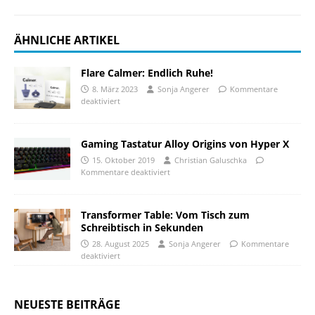
ÄHNLICHE ARTIKEL
Flare Calmer: Endlich Ruhe!
8. März 2023
Sonja Angerer
Kommentare
deaktiviert
Gaming Tastatur Alloy Origins von Hyper X
15. Oktober 2019
Christian Galuschka
Kommentare deaktiviert
Transformer Table: Vom Tisch zum
Schreibtisch in Sekunden
28. August 2025
Sonja Angerer
Kommentare
deaktiviert
NEUESTE BEITRÄGE