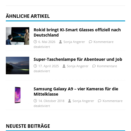
ÄHNLICHE ARTIKEL
Rokid bringt KI‑Smart Glasses offiziell nach
Deutschland
6. Mai 2026
Sonja Angerer
Kommentare
deaktiviert
Super-Taschenlampe für Abenteuer und Job
17. April 2025
Sonja Angerer
Kommentare
deaktiviert
Samsung Galaxy A9 – vier Kameras für die
Mittelklasse
14. Oktober 2018
Sonja Angerer
Kommentare
deaktiviert
NEUESTE BEITRÄGE