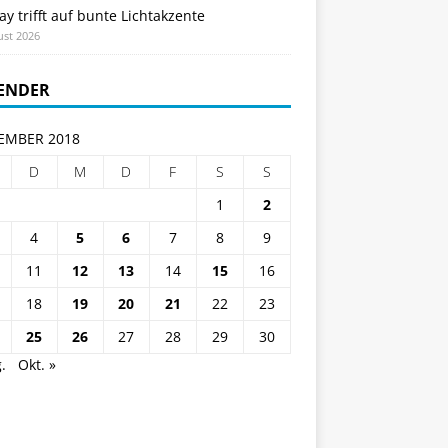
ay trifft auf bunte Lichtakzente
ust 2026
ENDER
EMBER 2018
D
M
D
F
S
S
1
2
4
5
6
7
8
9
11
12
13
14
15
16
18
19
20
21
22
23
25
26
27
28
29
30
.
Okt. »