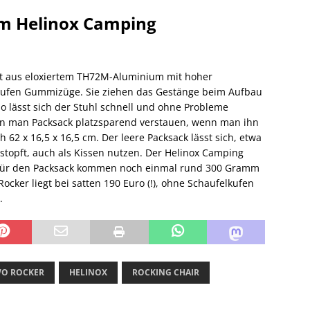
em Helinox Camping
ht aus eloxiertem TH72M-Aluminium mit hoher
rlaufen Gummizüge. Sie ziehen das Gestänge beim Aufbau
so lässt sich der Stuhl schnell und ohne Probleme
n man Packsack platzsparend verstauen, wenn man ihn
 62 x 16,5 x 16,5 cm. Der leere Packsack lässt sich, etwa
estopft, auch als Kissen nutzen. Der Helinox Camping
 für den Packsack kommen noch einmal rund 300 Gramm
ocker liegt bei satten 190 Euro (!), ohne Schaufelkufen
.
WO ROCKER
HELINOX
ROCKING CHAIR