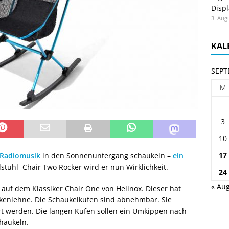
Displ
3. Aug
KAL
SEPT
M
3
10
17
Radiomusik
in den Sonnenuntergang schaukeln –
ein
tuhl Chair Two Rocker wird er nun Wirklichkeit.
24
« Aug
auf dem Klassiker Chair One von Helinox. Dieser hat
ckenlehne. Die Schaukelkufen sind abnehmbar. Sie
t werden. Die langen Kufen sollen ein Umkippen nach
haukeln.