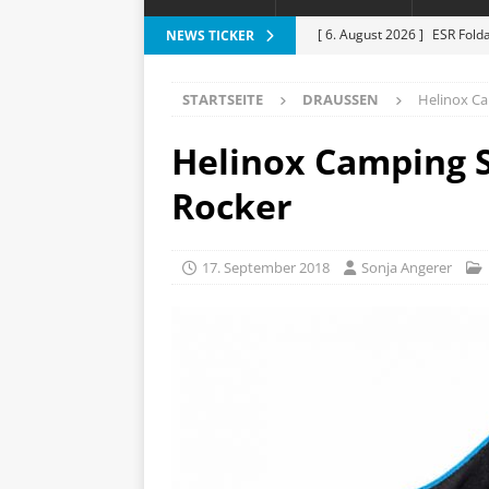
[ 6. August 2026 ]
ESR Folda
NEWS TICKER
alles?
APPLE
STARTSEITE
DRAUSSEN
Helinox Ca
[ 5. August 2026 ]
Heizkost
SMART HOME
Helinox Camping 
[ 3. August 2026 ]
Moto G87
Rocker
[ 3. August 2026 ]
Digitale 
Lichtakzente
HAUS UND
17. September 2018
Sonja Angerer
[ 6. August 2026 ]
Vorankün