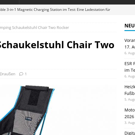
ble 3-in-1 Magnetic Charging Station im Test: Eine Ladestation für
NEU
mping Schaukelstuhl Chair Two Rocker
en sparen: Eve Thermostat macht die Fußbodenheizung smart
Vora
Schaukelstuhl Chair Two
17. 
 im Test: Mein Begleiter für Wacken 2026
TELEFON
6. Aug
Wanduhr von Lunartec: Großes LED-Display trifft auf bunte
ESR F
im Te
 HERD
Draußen
1
6. Aug
digung: Back to School 2026 startet am 17. August
ALLGEMEIN
Heiz
Fußb
5. Aug
Moto
2026
3. Aug
Digi