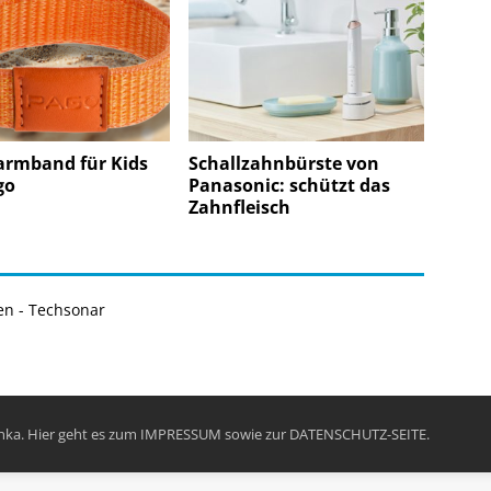
armband für Kids
Schallzahnbürste von
go
Panasonic: schützt das
Zahnfleisch
en - Techsonar
chka. Hier geht es zum
IMPRESSUM
sowie zur
DATENSCHUTZ-SEITE
.