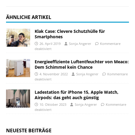
ÄHNLICHE ARTIKEL
Klak Case: Clevere Schutzhülle für
Smartphones
26. April 2019
Sonja Angerer
Kommentare
deaktiviert
Energieeffiziente Luftentfeuchter von Meaco:
Dem Schimmel kein Chance
4. November 2022
Sonja Angerer
Kommentare
deaktiviert
Ladestation für iPhone 15, Apple Watch,
Airpods: das geht auch günstig
10. Oktober 2023
Sonja Angerer
Kommentare
deaktiviert
NEUESTE BEITRÄGE