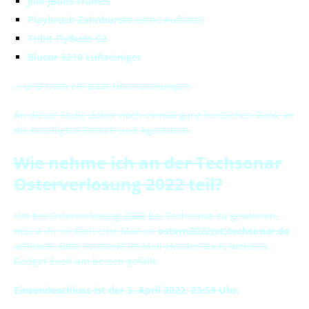
Jlab JBuds Frames
Playbrush Zahnbürste
(ohne Aufsatz!)
Tribit FlyBuds C2
Bluear 3210 Luftreiniger
… und noch ein paar Überraschungen
An dieser Stelle daher noch einmal ganz herzlichen Dank an
die beteiligten Firmen und Agenturen.
Wie nehme ich an der Techsonar
Osterverlosung 2022 teil?
Um bei Osterverlosung 2022 bei Techsonar zu gewinnen,
müsst ihr einfach eine Mail an
ostern2022(at)techsonar.de
schicken. Bitte vermerkt im Mail-Header auch, welches
Gadget Euch am besten gefällt.
Einsendeschluss ist der 3. April 2022, 23:59 Uhr.