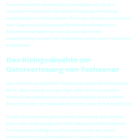
Eure kompletten Kontaktdaten benötigen wir für die
Teilnahme noch nicht. Wir sollten Euch aber trotzdem
zuverlässig erreichen können. Denn wir melden uns binnen
drei Tagen nach Einsendeschlus bei den Gewinnern.
Bekommen wir dann binnen 48 Stunden keine
Rückmeldung, so kann die Redaktion einen neuen Gewinner
bestimmen.
Das Kleingedruckte zur
Osterverlosung von Techsonar
Wir verlosen ausdrücklich Testmuster ohne kommerziellen
Wert. Diese wurde wenige Tage oder Wochen benutzt.
Kleine Gebrauchsspuren sind also möglich, auch können
Einzelteile oder die Verpackung fehlen oder beschädigt sein.
Zu den Testmustern gibt es keine Rechnung. Der Gewinn
kann man nicht ausgezahlt oder umgetauscht bekommen.
Teilnahmeberechtigt sind Techsonar-Leser mit einer
Versandadresse in Deutschland (Festland). Die Daten, die