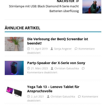
NÄCHSTER
Stirnlampe mit USB: Black Diamond R-Serie macht
Batterien überflüssig
ÄHNLICHE ARTIKEL
Die Verlosung der BenQ ScreenBar ist
beendet!
11. April 2019
Sonja Angerer
Kommentare
deaktiviert
Party-Speaker der X-Serie von Sony
21. März 2023
Christian Galuschka
Kommentare deaktiviert
Yoga Tab 13 – Lenovo Tablet für
Anspruchsvolle
2. Juli 2021
Christian Galuschka
Kommentare
deaktiviert