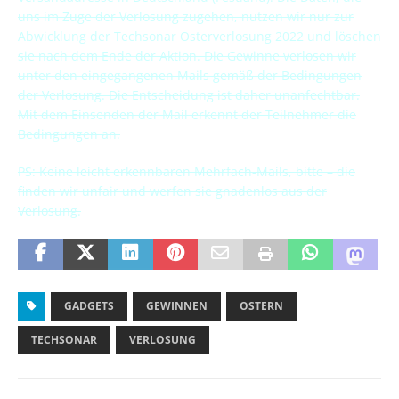
uns im Zuge der Verlosung zugehen, nutzen wir nur zur
Abwicklung der Techsonar Osterverlosung 2022 und löschen
sie nach dem Ende der Aktion. Die Gewinne verlosen wir
unter den eingegangenen Mails gemäß der Bedingungen
der Verlosung. Die Entscheidung ist daher unanfechtbar.
Mit dem Einsenden der Mail erkennt der Teilnehmer die
Bedingungen an.
PS: Keine leicht erkennbaren Mehrfach-Mails, bitte – die
finden wir unfair und werfen sie gnadenlos aus der
Verlosung.
GADGETS
GEWINNEN
OSTERN
TECHSONAR
VERLOSUNG