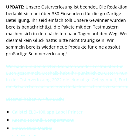
UPDATE:
Unsere Osterverlosung ist beendet. Die Redaktion
bedankt sich bei über 350 Einsendern für die großartige
Beteiligung, ihr seid einfach toll! Unsere Gewinner wurden
bereits benachrichtigt, die Pakete mit den Testmustern
machen sich in den nächsten paar Tagen auf den Weg. Wer
diesmal kein Glück hatte: Bitte nicht traurig sein! Wir
sammeln bereits wieder neue Produkte für eine absolut
großartige Sommerverlosung!
Wir haben in den letzten Monaten wieder Testmuster für
Euch gesammelt. Deshalb habt ihr pünktlich zu Ostern nun
in der Osterverlosung 2022 die einmalige Gelegenheit, Euch
die Schätzchen aus unserem Redaktionsschrank zu sichern.
Diesmal haben wir für Euch:
Callstel ELD-100.app Label Printer
Kaeme Technik Compartment
Einova Dual Marble