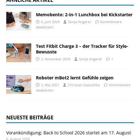
Memobento: 2-in-1 Lunchbox bei Kickstarter
6. Juni 2024
Sonja Angerer
Kommentare
deaktiviert
Test Fitbit Charge 3 – der Tracker für Style-
Bewusste
3. November 2018
Sonja Angerer
1
Roboter mBot2 lernt Gefühle zeigen
3. Mai 2021
Christian Galuschka
Kommentare
deaktiviert
NEUESTE BEITRÄGE
Vorankündigung: Back to School 2026 startet am 17. August
6. August 2026