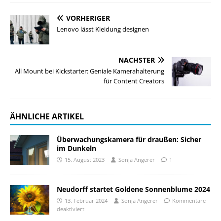
VORHERIGER
Lenovo lässt Kleidung designen
NÄCHSTER
All Mount bei Kickstarter: Geniale Kamerahalterung
für Content Creators
ÄHNLICHE ARTIKEL
Überwachungskamera für draußen: Sicher
im Dunkeln
15. August 2023
Sonja Angerer
1
Neudorff startet Goldene Sonnenblume 2024
13. Februar 2024
Sonja Angerer
Kommentare
deaktiviert