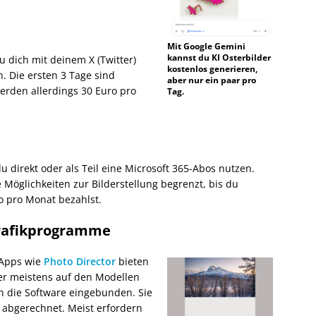
Mit Google Gemini
kannst du KI Osterbilder
 dich mit deinem X (Twitter)
kostenlos generieren,
 Die ersten 3 Tage sind
aber nur ein paar pro
erden allerdings 30 Euro pro
Tag.
u direkt oder als Teil eine Microsoft 365-Abos nutzen.
e Möglichkeiten zur Bilderstellung begrenzt, bis du
o pro Monat bezahlst.
rafikprogramme
Apps wie
Photo Director
bieten
er meistens auf den Modellen
in die Software eingebunden. Sie
abgerechnet. Meist erfordern