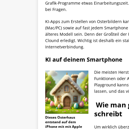
Grafik-Programme etwas Einarbeitungszeit
bei Fragen.
KI-Apps zum Erstellen von Osterbildern ka
(Mac/PC) sowie auf fast jedem Smartphone 
älteres Modell sein. Denn der Großteil der
Clound erledigt. Wichtig ist deshalb ein st
Internetverbindung.
KI auf deinem Smartphone
Die meisten Herst
Funktionen oder A
Playground kannst
lassen, und das vö
Wie man g
schreibt
Dieses Osterhaus
entstand auf dem
iPhone mit mit Apple
Um wirklich überz