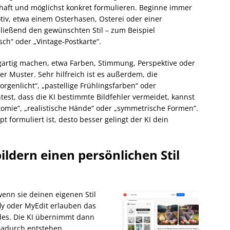
dhaft und möglichst konkret formulieren. Beginne immer
iv, etwa einem Osterhasen, Osterei oder einer
ließend den gewünschten Stil – zum Beispiel
isch“ oder „Vintage‑Postkarte“.
igartig machen, etwa Farben, Stimmung, Perspektive oder
 Muster. Sehr hilfreich ist es außerdem, die
rgenlicht“, „pastellige Frühlingsfarben“ oder
st, dass die KI bestimmte Bildfehler vermeidet, kannst
omie“, „realistische Hände“ oder „symmetrische Formen“.
 formuliert ist, desto besser gelingt der KI dein
ldern einen persönlichen Stil
wenn sie deinen eigenen Stil
ly oder MyEdit erlauben das
des. Die KI übernimmt dann
 Dadurch entstehen