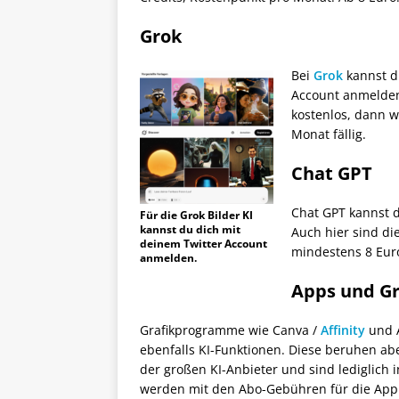
Grok
Bei
Grok
kannst du
Account anmelden.
kostenlos, dann w
Monat fällig.
Chat GPT
Chat GPT kannst d
Für die Grok Bilder KI
kannst du dich mit
Auch hier sind di
deinem Twitter Account
mindestens 8 Eur
anmelden.
Apps und G
Grafikprogramme wie Canva /
Affinity
und 
ebenfalls KI-Funktionen. Diese beruhen ab
der großen KI-Anbieter und sind lediglich 
werden mit den Abo-Gebühren für die App 