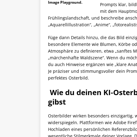
Image Playground.
Prompts klar, bil
mit dem Hauptmot
Frühlingslandschaft, und beschreibe ansch
„Aquarellillustration“, „Anime“, „fotorealist
Füge dann Details hinzu, die das Bild einz
besondere Elemente wie Blumen, Körbe oder
Atmosphäre zu definieren, etwa „sanftes Mo
„märchenhafte Waldszene“. Wenn du möchte
du auch Hinweise ergänzen wie „klare Anat
Je präziser und stimmungsvoller dein Prompt
perfektes Osterbild.
Wie du deinen KI‑Osterbi
gibst
Osterbilder wirken besonders einzigartig, 
widerspiegeln. Plattformen wie Adobe Firef
Hochladen eines persönlichen Referenzbil
wesentliche Stilmerkmale deiner Vorlage.