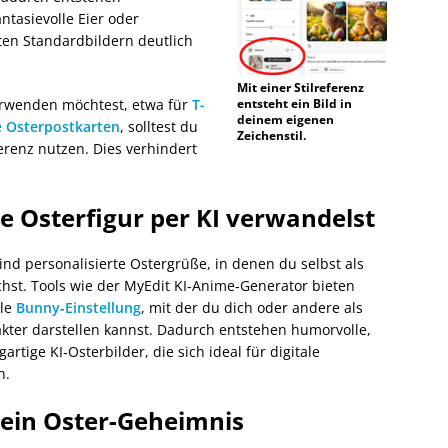
tasievolle Eier oder
erten Standardbildern deutlich
Mit einer Stilreferenz
erwenden möchtest, etwa für
T-
entsteht ein Bild in
deinem eigenen
e Osterpostkarten
, solltest du
Zeichenstil.
ferenz nutzen. Dies verhindert
ne Osterfigur per KI verwandelst
ind personalisierte Ostergrüße, in denen du selbst als
chst. Tools wie der MyEdit KI‑Anime‑Generator bieten
lle
Bunny‑Einstellung
, mit der du dich oder andere als
kter darstellen kannst. Dadurch entstehen humorvolle,
gartige KI‑Osterbilder, die sich ideal für digitale
n.
t ein Oster-Geheimnis