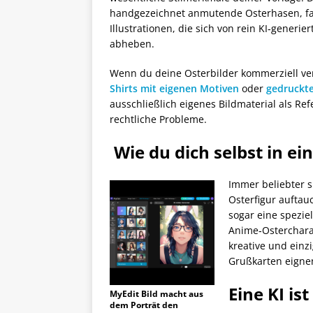
handgezeichnet anmutende Osterhasen, fan
Illustrationen, die sich von rein KI‑generi
abheben.
Wenn du deine Osterbilder kommerziell v
Shirts mit eigenen Motiven
oder
gedruckt
ausschließlich eigenes Bildmaterial als Re
rechtliche Probleme.
Wie du dich selbst in ei
Immer beliebter s
Osterfigur auftau
sogar eine spezie
Anime‑Osterchara
kreative und einzi
Grußkarten eigne
Eine KI is
MyEdit Bild macht aus
dem Porträt den