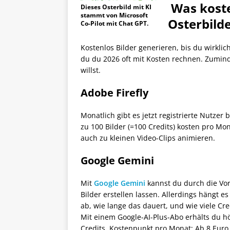
Was kosten
Dieses Osterbild mit KI
stammt von Microsoft
Osterbild
Co-Pilot mit Chat GPT.
Kostenlos Bilder generieren, bis du wirklic
du du 2026 oft mit Kosten rechnen. Zumin
willst.
Adobe Firefly
Monatlich gibt es jetzt registrierte Nutzer 
zu 100 Bilder (=100 Credits) kosten pro Mon
auch zu kleinen Video-Clips animieren.
Google Gemini
Mit
Google Gemini
kannst du durch die Vor
Bilder erstellen lassen. Allerdings hängt e
ab, wie lange das dauert, und wie viele Cre
Mit einem Google-AI-Plus-Abo erhälts du h
Credits, Kostenpunkt pro Monat: Ab 8 Euro